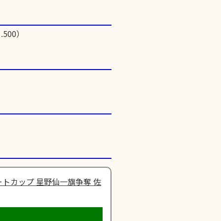
.500）
トカップ 星野仙一旗争奪 佐