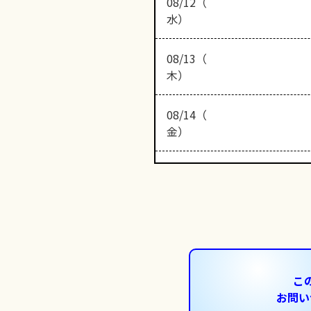
08/12（
水）
08/13（
木）
08/14（
金）
こ
お問い