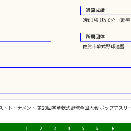
通算成績
2戦 1勝 1敗 0分 （勝率 
所属団体
佐賀市軟式野球連盟
ストトーナメント 第20回学童軟式野球全国大会 ポップアスリー