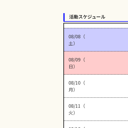
活動スケジュール
08/08（
土）
08/09（
日）
08/10（
月）
08/11（
火）