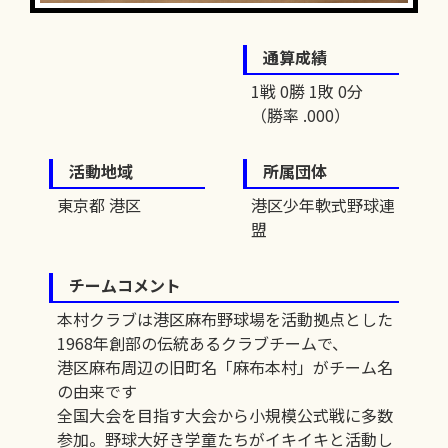
通算成績
1戦 0勝 1敗 0分
（勝率 .000）
活動地域
所属団体
東京都 港区
港区少年軟式野球連
盟
チームコメント
本村クラブは港区麻布野球場を活動拠点とした
1968年創部の伝統あるクラブチームで、
港区麻布周辺の旧町名「麻布本村」がチーム名
の由来です
全国大会を目指す大会から小規模公式戦に多数
参加。野球大好き学童たちがイキイキと活動し