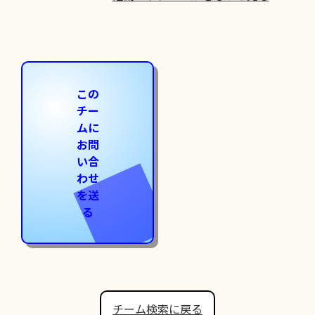
この
チー
ムに
お問
い合
わせ
を送
る
チーム検索に戻る