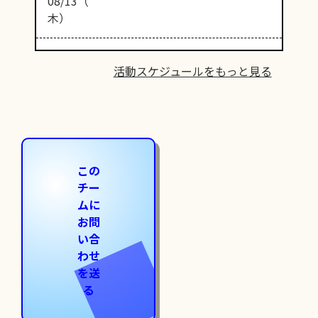
08/13（
木）
活動スケジュールをもっと見る
この
チー
ムに
お問
い合
わせ
を送
る