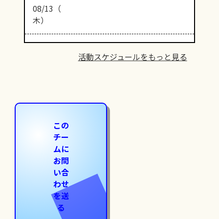
08/13（
木）
活動スケジュールをもっと見る
この
チー
ムに
お問
い合
わせ
を送
る