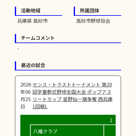
活動地域
所属団体
兵庫県 高砂市
高砂市野球協会
チームコメント
最近の試合
2026
センス・トラストトーナメント 第20
年06
回学童軟式野球全国大会 ポップアス
月25
リートカップ 星野仙一旗争奪 西兵庫
日
1回戦L
八幡クラブ