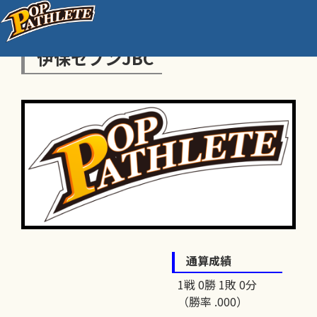
伊保セブンJBC
通算成績
1戦 0勝 1敗 0分
（勝率 .000）