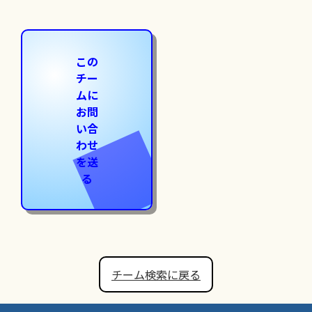
この
チー
ムに
お問
い合
わせ
を送
る
チーム検索に戻る