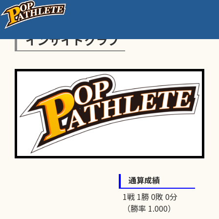
インサイドクラブ
通算成績
1戦 1勝 0敗 0分
（勝率 1.000）