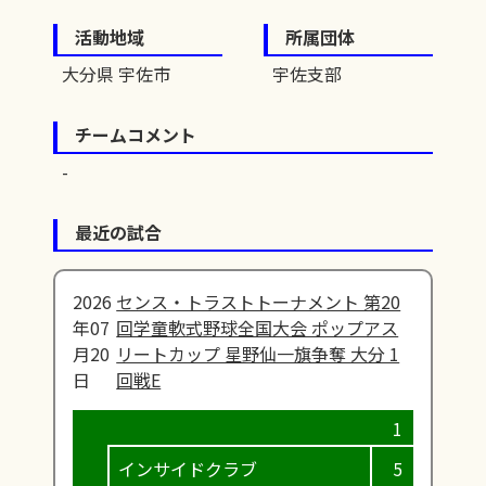
活動地域
所属団体
大分県 宇佐市
宇佐支部
チームコメント
最近の試合
2026
センス・トラストトーナメント 第20
年07
回学童軟式野球全国大会 ポップアス
月20
リートカップ 星野仙一旗争奪 大分 1
日
回戦E
インサイドクラブ
5
1