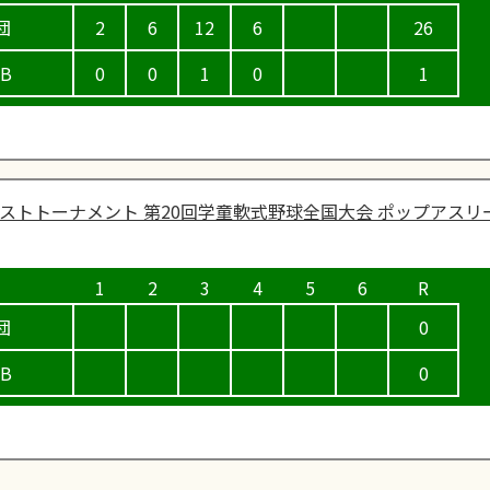
団
2
6
12
6
26
UB
0
0
1
0
1
ストトーナメント 第20回学童軟式野球全国大会 ポップアスリ
団
0
UB
0