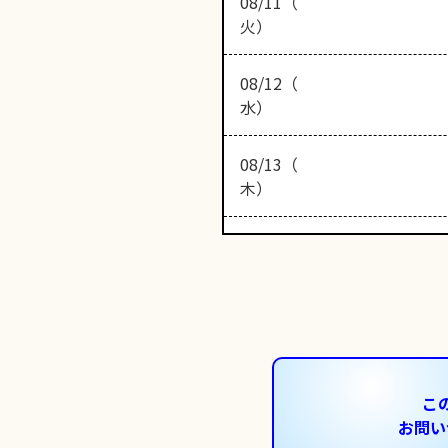
08/11（
火）
08/12（
水）
08/13（
木）
こ
お問い