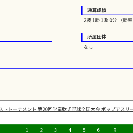
通算成績
2戦 1勝 1敗 0分 （勝率 
所属団体
なし
ストトーナメント 第20回学童軟式野球全国大会 ポップアスリー