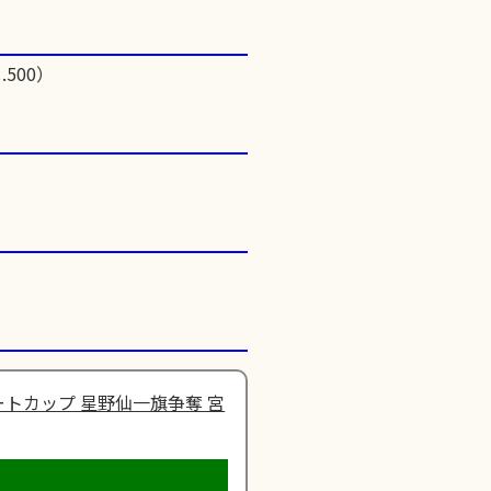
.500）
トカップ 星野仙一旗争奪 宮