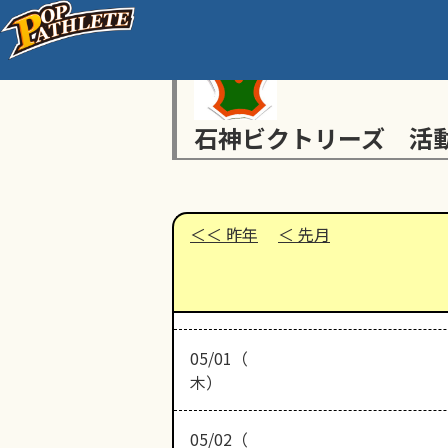
石神ビクトリーズ 活
昨年
先月
05/01（
木）
05/02（