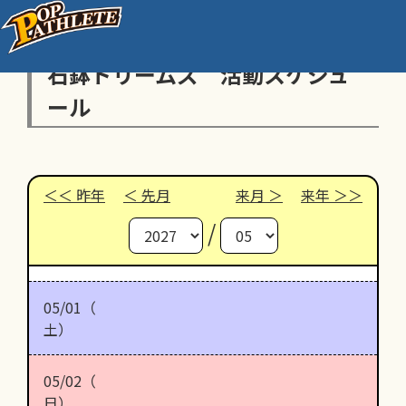
石鉢ドリームズ 活動スケジュ
ール
昨年
先月
来月
来年
/
05/01（
土）
05/02（
日）