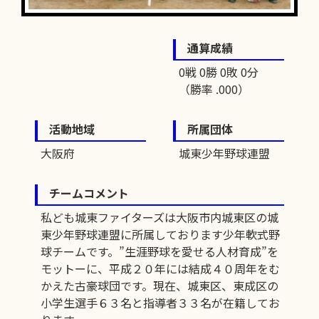
通算成績
0戦 0勝 0敗 0分
（勝率 .000）
活動地域
所属団体
大阪府
城東少年野球連盟
チームコメント
私ども城東ファイターズは大阪市内城東区の城
東少年野球連盟に所属しております少年軟式野
球チームです。”生涯野球を愛せる人材育成”を
モットーに、平成２０年には結成４０周年をむ
かえた古豪球団です。現在、城東区、東成区の
小学生選手６３名と指導者３３名が在籍してお