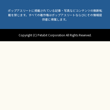
ポップアスリートに掲載されている記事・写真などコンテンツの無断転
載を禁じます。すべての著作権はポップアスリートならびにその情報提
供者に帰属します。
Copyright (C) Petabit Corporation All Rights Reserved.