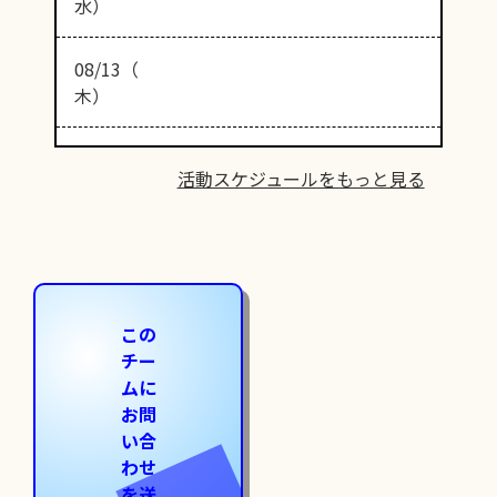
水）
08/13（
木）
活動スケジュールをもっと見る
この
チー
ムに
お問
い合
わせ
を送