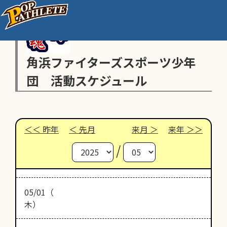
角浜ファイターズスポーツ少年
団 活動スケジュール
昨年
先月
来月
来年
/
05/01（
木）