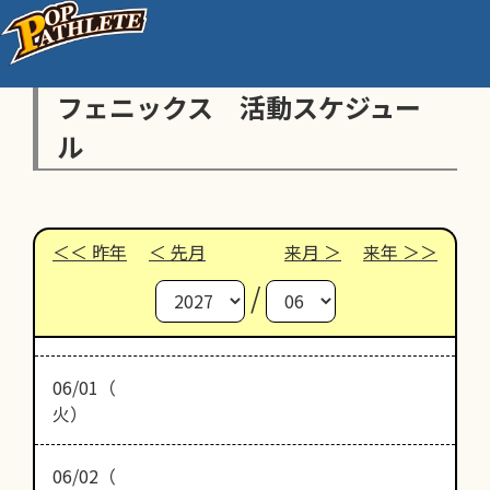
フェニックス 活動スケジュー
ル
昨年
先月
来月
来年
/
06/01（
火）
06/02（