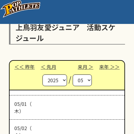
上鳥羽友愛ジュニア 活動スケ
ジュール
昨年
先月
来月
来年
/
05/01（
木）
05/02（