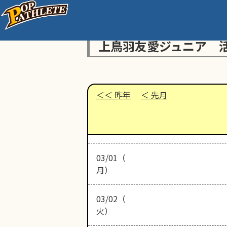
上鳥羽友愛ジュニア 
昨年
先月
03/01（
月）
03/02（
火）