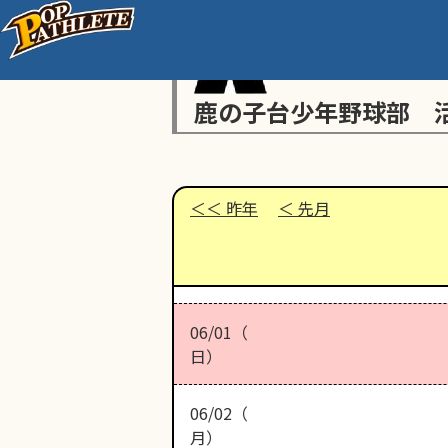
鹿の子台少年野球部 
昨年
先月
06/01（
日）
06/02（
月）