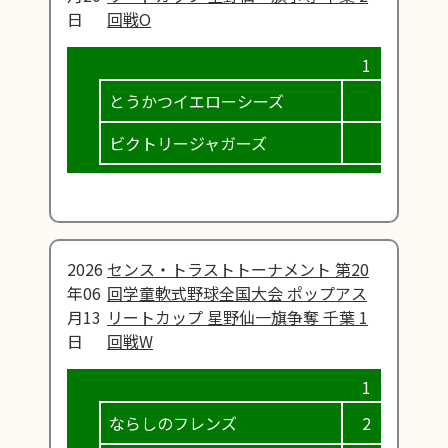
日
回戦O
とうかつイエローシーズ
ビクトリージャガーズ
2026
センス・トラストトーナメント 第20
年06
回学童軟式野球全国大会 ポップアス
月13
リートカップ 星野仙一旗争奪 千葉 1
日
回戦W
ならしのフレンズ
2
0