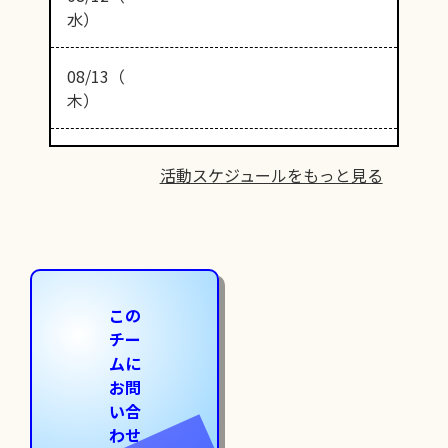
水）
08/13（
木）
活動スケジュールをもっと見る
この
チー
ムに
お問
い合
わせ