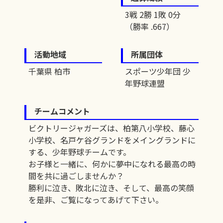
3戦 2勝 1敗 0分
（勝率 .667）
活動地域
所属団体
千葉県 柏市
スポーツ少年団 少
年野球連盟
チームコメント
ビクトリージャガーズは、柏第八小学校、藤心
小学校、名戸ケ谷グランドをメイングランドに
する、少年野球チームです。
お子様と一緒に、何かに夢中になれる最高の時
間を共に過ごしませんか？
勝利に泣き、敗北に泣き、そして、最高の笑顔
を是非、ご覧になってあげて下さい。