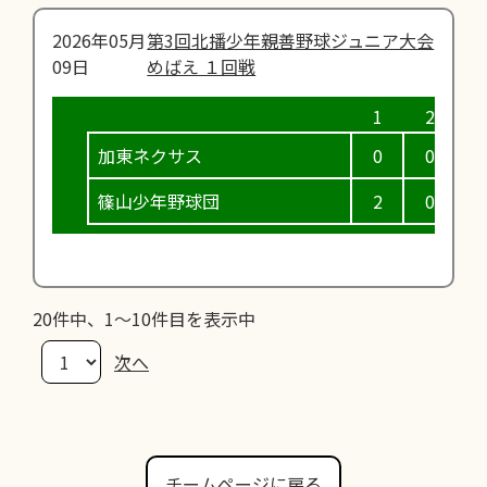
2026年05月
第3回北播少年親善野球ジュニア大会
09日
めばえ １回戦
加東ネクサス
0
0
0
篠山少年野球団
2
0
7
20件中、1～10件目を表示中
次へ
チームページに戻る