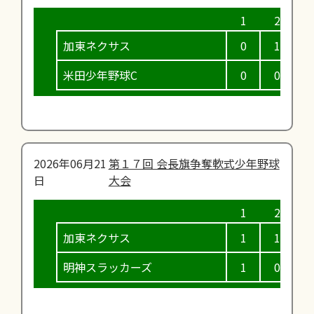
加東ネクサス
0
1
0
米田少年野球C
0
0
4
2026年06月21
第１７回 会長旗争奪軟式少年野球
日
大会
加東ネクサス
1
1
2
明神スラッカーズ
1
0
6