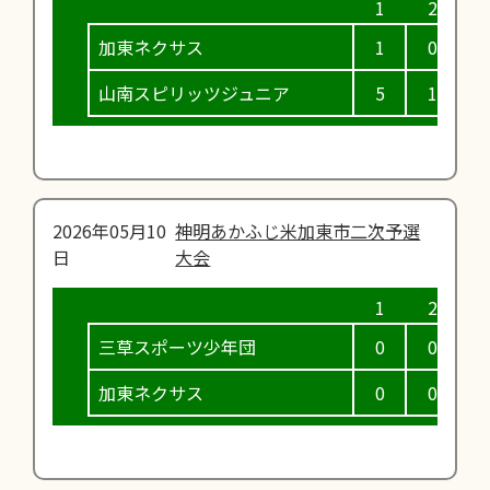
加東ネクサス
1
0
4
山南スピリッツジュニア
5
1
0
2026年05月10
神明あかふじ米加東市二次予選
日
大会
三草スポーツ少年団
0
0
0
加東ネクサス
0
0
0