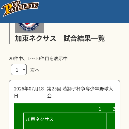
加東ネクサス 試合結果一覧
20件中、1～10件目を表示中
次へ
2026年07月18
第25回 若獅子杯争奪少年野球大
日
会
加東ネクサス