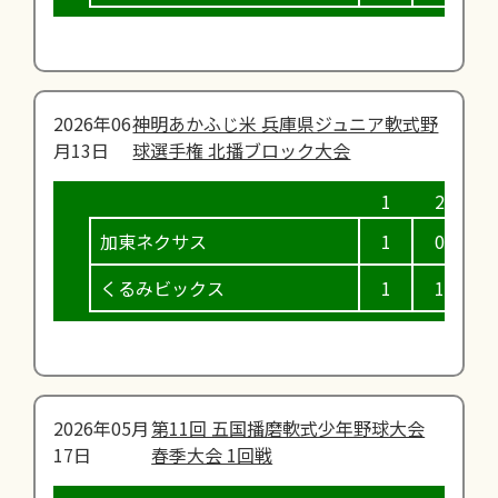
2026年06
神明あかふじ米 兵庫県ジュニア軟式野
月13日
球選手権 北播ブロック大会
加東ネクサス
1
0
0
くるみビックス
1
1
2
2026年05月
第11回 五国播磨軟式少年野球大会
17日
春季大会 1回戦