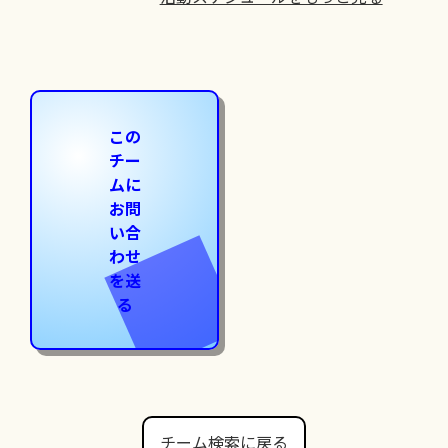
この
チー
ムに
お問
い合
わせ
を送
る
チーム検索に戻る