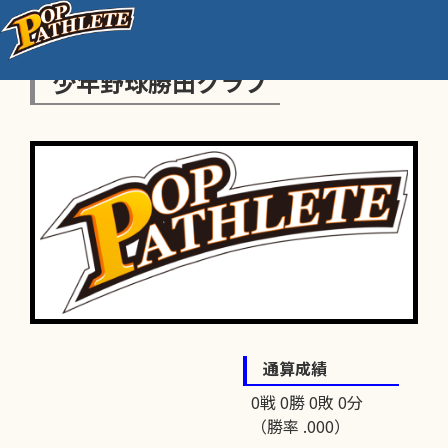
少年野球勝田クラブ
通算成績
0戦 0勝 0敗 0分
（勝率 .000）