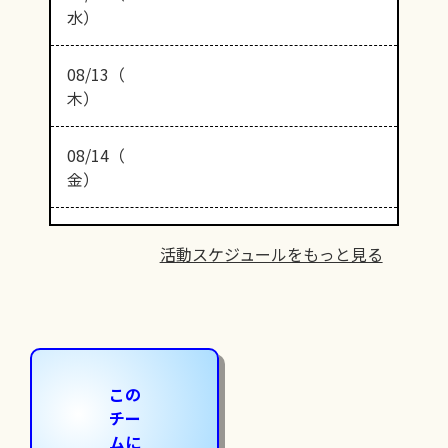
水）
08/13（
木）
08/14（
金）
活動スケジュールをもっと見る
この
チー
ムに