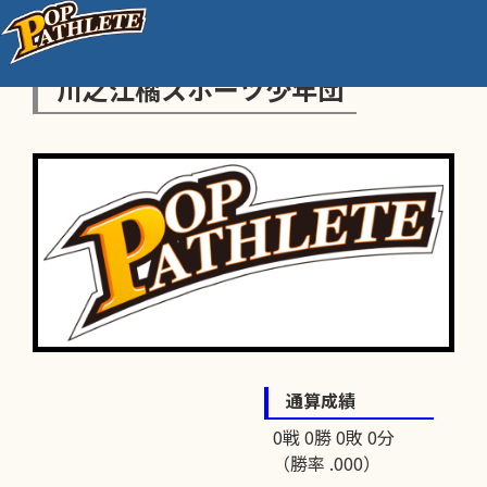
川之江橘スポーツ少年団
通算成績
0戦 0勝 0敗 0分
（勝率 .000）