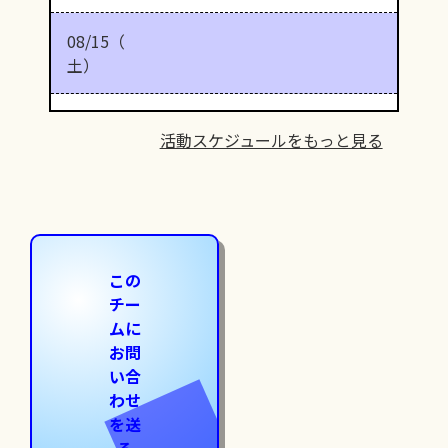
08/15（
土）
活動スケジュールをもっと見る
この
チー
ムに
お問
い合
わせ
を送