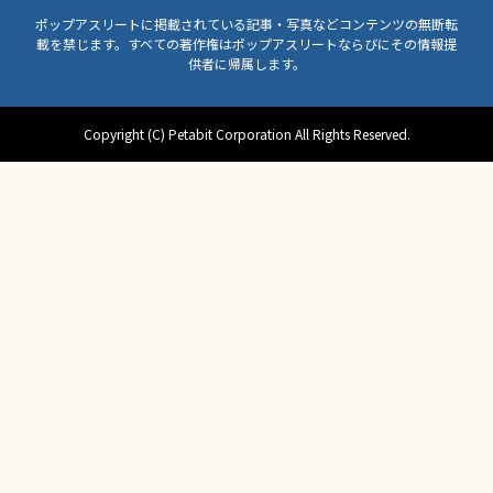
ポップアスリートに掲載されている記事・写真などコンテンツの無断転
載を禁じます。すべての著作権はポップアスリートならびにその情報提
供者に帰属します。
Copyright (C) Petabit Corporation All Rights Reserved.