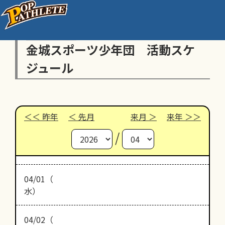
金城スポーツ少年団 活動スケ
ジュール
昨年
先月
来月
来年
/
04/01（
水）
04/02（