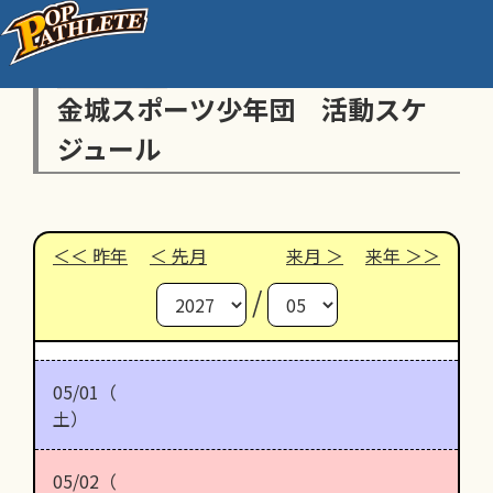
金城スポーツ少年団 活動スケ
ジュール
昨年
先月
来月
来年
/
05/01（
土）
05/02（