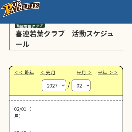
喜連若葉クラブ 活動スケジュ
ール
昨年
先月
来月
来年
/
02/01（
月）