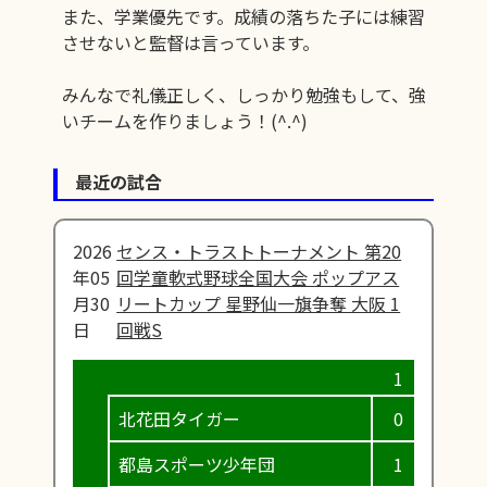
また、学業優先です。成績の落ちた子には練習
させないと監督は言っています。
みんなで礼儀正しく、しっかり勉強もして、強
いチームを作りましょう！(^.^)
最近の試合
2026
センス・トラストトーナメント 第20
年05
回学童軟式野球全国大会 ポップアス
月30
リートカップ 星野仙一旗争奪 大阪 1
日
回戦S
北花田タイガー
0
0
都島スポーツ少年団
1
0