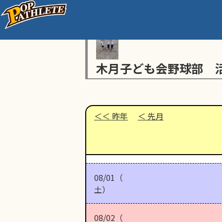
木月子ども会野球部 
昨年
先月
08/01（
土）
08/02（