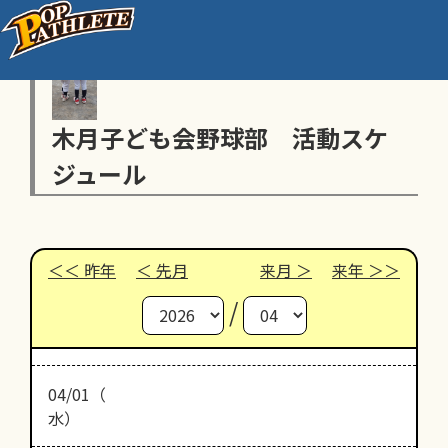
木月子ども会野球部 活動スケ
ジュール
昨年
先月
来月
来年
/
04/01（
水）