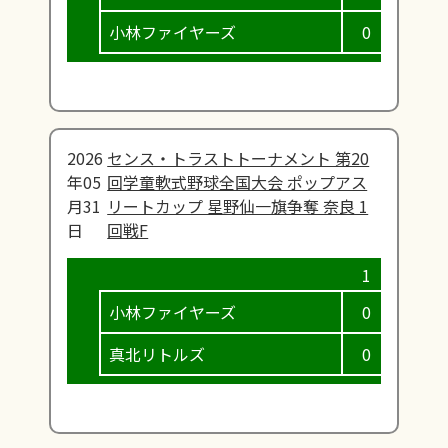
小林ファイヤーズ
0
0
2026
センス・トラストトーナメント 第20
年05
回学童軟式野球全国大会 ポップアス
月31
リートカップ 星野仙一旗争奪 奈良 1
日
回戦F
小林ファイヤーズ
0
1
真北リトルズ
0
2