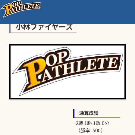
小林ファイヤーズ
通算成績
2戦 1勝 1敗 0分
（勝率 .500）