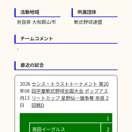
活動地域
所属団体
奈良県 大和郡山市
軟式野球連盟
チームコメント
最近の試合
2026
センス・トラストトーナメント 第20
年06
回学童軟式野球全国大会 ポップアス
月13
リートカップ 星野仙一旗争奪 奈良 2
日
回戦D
高田イーグルス
2
6