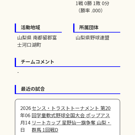
1戦 0勝 1敗 0分
（勝率 .000）
活動地域
所属団体
山梨県 南都留郡富
山梨県野球連盟
士河口湖町
チームコメント
最近の試合
2026
センス・トラストトーナメント 第20
年06
回学童軟式野球全国大会 ポップアス
月14
リートカップ 星野仙一旗争奪 山梨・
日
群馬 1回戦D