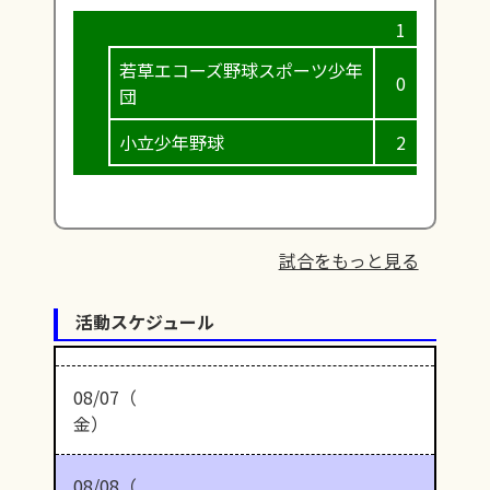
若草エコーズ野球スポーツ少年
0
2
団
小立少年野球
2
0
試合をもっと見る
活動スケジュール
08/07（
金）
08/08（