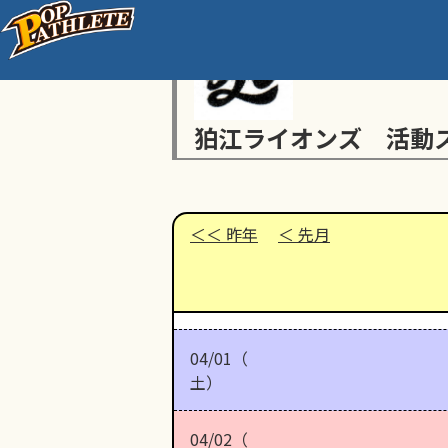
狛江ライオンズ 活動
昨年
先月
04/01（
土）
04/02（