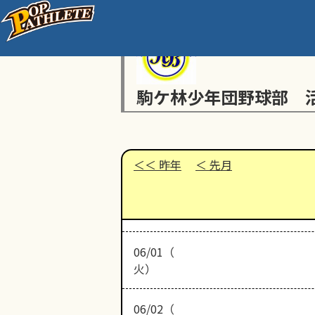
駒ケ林少年団野球部 
昨年
先月
06/01（
火）
06/02（