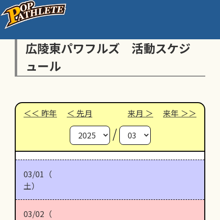
広陵東パワフルズ 活動スケジ
ュール
昨年
先月
来月
来年
/
03/01（
土）
03/02（