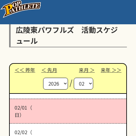
広陵東パワフルズ 活動スケジ
ュール
昨年
先月
来月
来年
/
02/01（
日）
02/02（