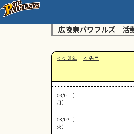
広陵東パワフルズ 活
昨年
先月
03/01（
月）
03/02（
火）