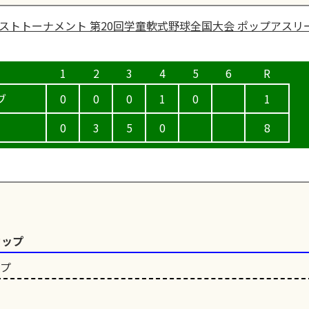
ストトーナメント 第20回学童軟式野球全国大会 ポップアスリ
ブ
0
0
0
1
0
1
0
3
5
0
8
カップ
ップ