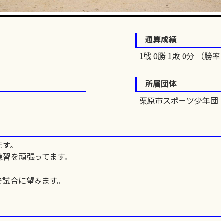
通算成績
1戦 0勝 1敗 0分 （勝率 
所属団体
栗原市スポーツ少年団
ます。
練習を頑張ってます。
で試合に望みます。