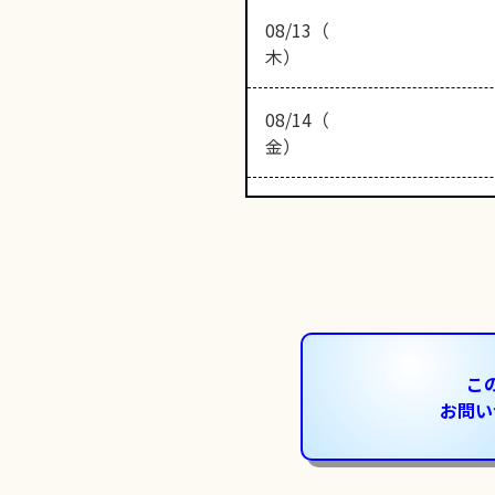
08/13（
木）
08/14（
金）
こ
お問い