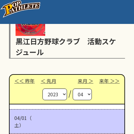
黒江日方野球クラブ 活動スケ
ジュール
昨年
先月
来月
来年
/
04/01（
土）