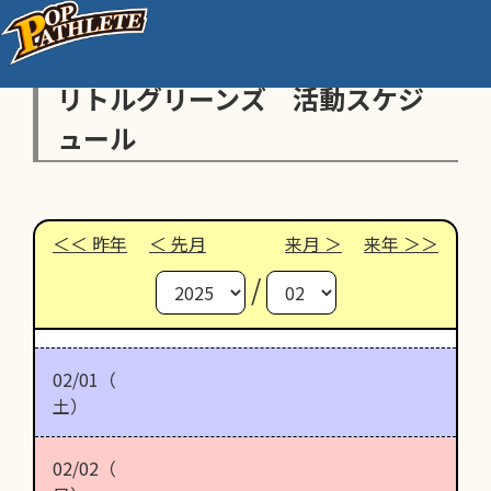
リトルグリーンズ 活動スケジ
ュール
昨年
先月
来月
来年
/
02/01（
土）
02/02（