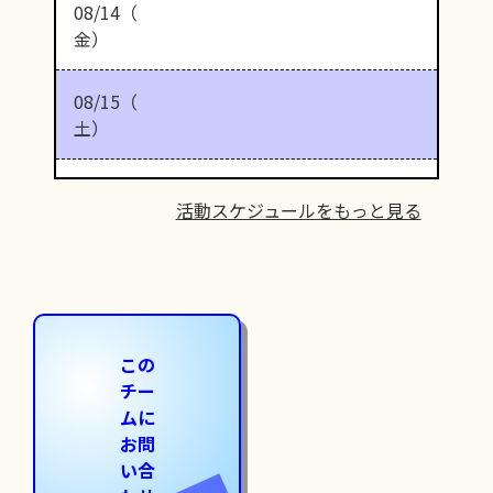
08/14（
金）
08/15（
土）
活動スケジュールをもっと見る
この
チー
ムに
お問
い合