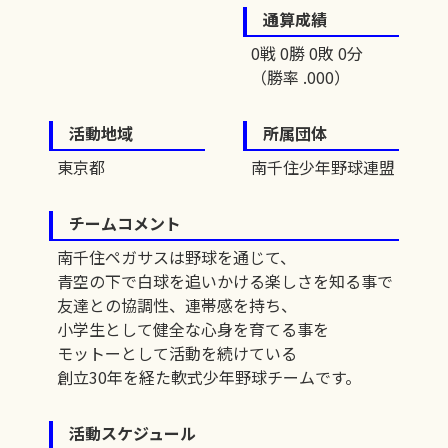
通算成績
0戦 0勝 0敗 0分
（勝率 .000）
活動地域
所属団体
東京都
南千住少年野球連盟
チームコメント
南千住ペガサスは野球を通じて、
青空の下で白球を追いかける楽しさを知る事で
友達との協調性、連帯感を持ち、
小学生として健全な心身を育てる事を
モットーとして活動を続けている
創立30年を経た軟式少年野球チームです。
活動スケジュール