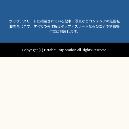
ポップアスリートに掲載されている記事・写真などコンテンツの無断転
載を禁じます。すべての著作権はポップアスリートならびにその情報提
供者に帰属します。
Copyright (C) Petabit Corporation All Rights Reserved.