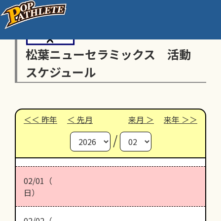
松葉ニューセラミックス 活動
スケジュール
昨年
先月
来月
来年
/
02/01（
日）
02/02（