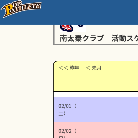
南太秦クラブ 活動ス
昨年
先月
02/01（
土）
02/02（