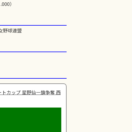
.000）
女野球連盟
トカップ 星野仙一旗争奪 西