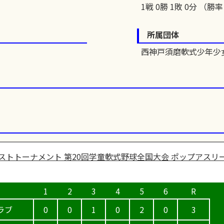
1戦 0勝 1敗 0分 （勝率 
所属団体
西神戸須磨軟式少年少
ストトーナメント 第20回学童軟式野球全国大会 ポップアスリー
ラブ
0
0
1
0
2
0
3