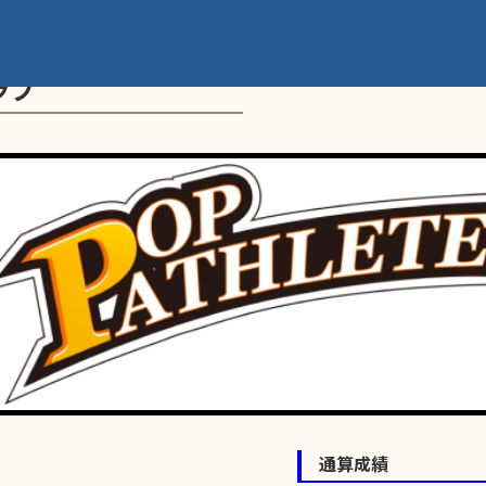
ラブ
通算成績