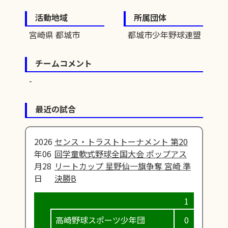
活動地域
所属団体
宮崎県 都城市
都城市少年野球連盟
チームコメント
最近の試合
2026
センス・トラストトーナメント 第20
年06
回学童軟式野球全国大会 ポップアス
月28
リートカップ 星野仙一旗争奪 宮崎 準
日
決勝B
高崎野球スポーツ少年団
0
0