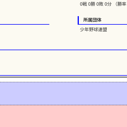
0戦 0勝 0敗 0分 （勝率 
所属団体
少年野球連盟