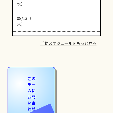
水）
08/13（
木）
活動スケジュールをもっと見る
この
チー
ムに
お問
い合
わせ