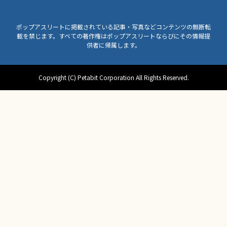
ポップアスリートに掲載されている記事・写真などコンテンツの無断転
載を禁じます。すべての著作権はポップアスリートならびにその情報提
供者に帰属します。
Copyright (C) Petabit Corporation All Rights Reserved.