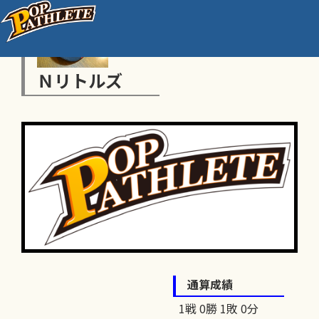
Ｎリトルズ
通算成績
1戦 0勝 1敗 0分