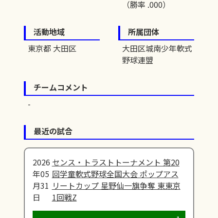
（勝率 .000）
活動地域
所属団体
東京都 大田区
大田区城南少年軟式
野球連盟
チームコメント
最近の試合
2026
センス・トラストトーナメント 第20
年05
回学童軟式野球全国大会 ポップアス
月31
リートカップ 星野仙一旗争奪 東東京
日
1回戦Z