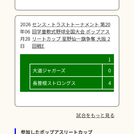
2026
センス・トラストトーナメント 第20
年06
回学童軟式野球全国大会 ポップアス
月28
リートカップ 星野仙一旗争奪 大阪 2
日
回戦E
大道ジャガーズ
0
0
長曽根ストロングス
4
2
試合をもっと見る
参加したポップアスリートカップ