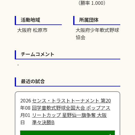
（勝率 1.000）
活動地域
所属団体
大阪府 松原市
大阪府少年軟式野球
協会
チームコメント
最近の試合
2026
センス・トラストトーナメント 第20
年08
回学童軟式野球全国大会 ポップアス
月01
リートカップ 星野仙一旗争奪 大阪
日
準々決勝B