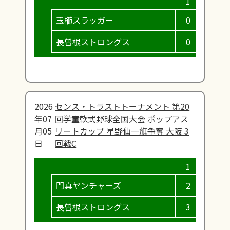
玉櫛スラッガー
0
0
長曽根ストロングス
0
0
2026
センス・トラストトーナメント 第20
年07
回学童軟式野球全国大会 ポップアス
月05
リートカップ 星野仙一旗争奪 大阪 3
日
回戦C
門真ヤンチャーズ
2
0
長曽根ストロングス
3
1