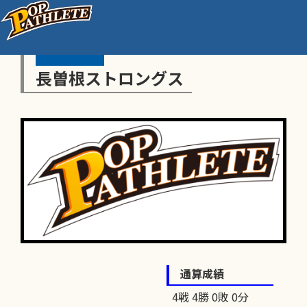
長曽根ストロングス
通算成績
4戦 4勝 0敗 0分