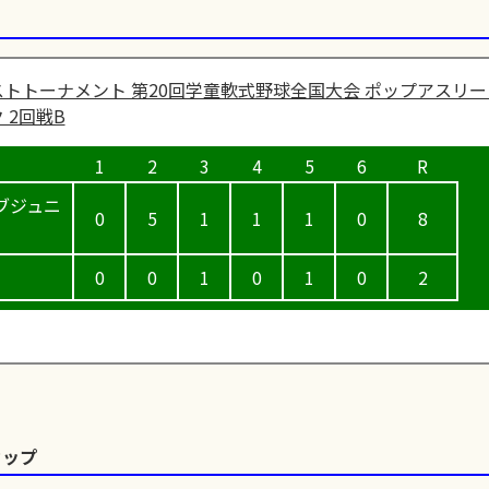
トトーナメント 第20回学童軟式野球全国大会 ポップアスリー
 2回戦B
ブジュニ
0
5
1
1
1
0
8
0
0
1
0
1
0
2
カップ