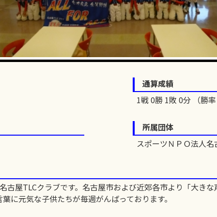
通算成績
1戦 0勝 1敗 0分 （勝率 
所属団体
スポーツＮＰＯ法人名
名古屋TLCクラブです。名古屋市および近郊各市より「大き
言葉に元気な子供たちが毎週がんばっております。