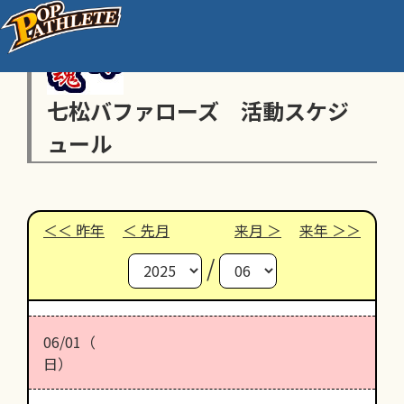
七松バファローズ 活動スケジ
ュール
昨年
先月
来月
来年
/
06/01（
日）