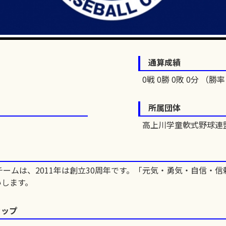
通算成績
0戦 0勝 0敗 0分 （勝率 
所属団体
高上川学童軟式野球連
ームは、2011年は創立30周年です。「元気・勇気・自信・
いします。
カップ