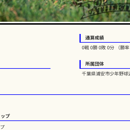
通算成績
0戦 0勝 0敗 0分 （勝率 
所属団体
千葉県浦安市少年野球
カップ
ップ