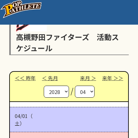
高槻野田ファイターズ 活動ス
ケジュール
昨年
先月
来月
来年
/
04/01（
土）