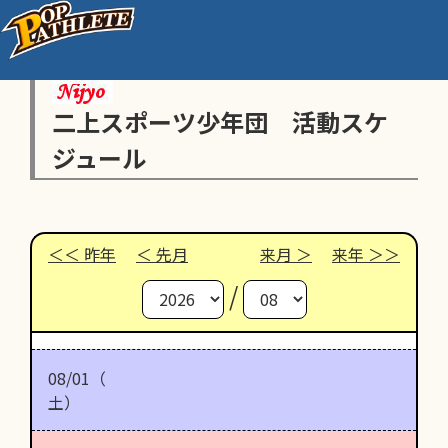
二上スポーツ少年団 活動スケ
ジュール
昨年
先月
来月
来年
/
08/01（
土）